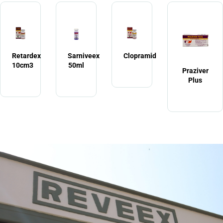
Retardex
Sarniveex
Clopramid
10cm3
50ml
Praziver
Plus
LABORATORIOS
REVEEX
DE VENEZUELA, CA
Empresa dedicada a la fabricación de productos