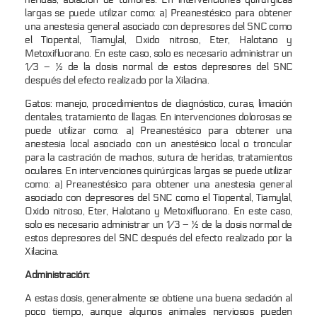
largas se puede utilizar como: a) Preanestésico para obtener
una anestesia general asociado con depresores del SNC como
el Tiopental, Tiamylal, Oxido nitroso, Eter, Halotano y
Metoxifluorano. En este caso, solo es necesario administrar un
1/3 – ½ de la dosis normal de estos depresores del SNC
después del efecto realizado por la Xilacina.
Gatos: manejo, procedimientos de diagnóstico, curas, limación
dentales, tratamiento de llagas. En intervenciones dolorosas se
puede utilizar como: a) Preanestésico para obtener una
anestesia local asociado con un anestésico local o troncular
para la castración de machos, sutura de heridas, tratamientos
oculares. En intervenciones quirúrgicas largas se puede utilizar
como: a) Preanestésico para obtener una anestesia general
asociado con depresores del SNC como el Tiopental, Tiamylal,
Oxido nitroso, Eter, Halotano y Metoxifluorano. En este caso,
solo es necesario administrar un 1/3 – ½ de la dosis normal de
estos depresores del SNC después del efecto realizado por la
Xilacina.
Administración:
A estas dosis, generalmente se obtiene una buena sedación al
poco tiempo, aunque algunos animales nerviosos pueden