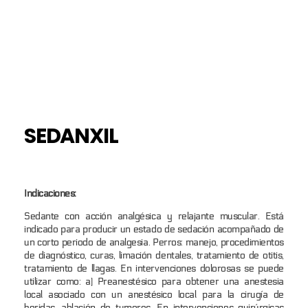
SEDANXIL
Indicaciones:
Sedante con acción analgésica y relajante muscular. Está
indicado para producir un estado de sedación acompañado de
un corto periodo de analgesia. Perros: manejo, procedimientos
de diagnóstico, curas, limación dentales, tratamiento de otitis,
tratamiento de llagas. En intervenciones dolorosas se puede
utilizar como: a) Preanestésico para obtener una anestesia
local asociado con un anestésico local para la cirugía de
heridas, ablación de tumores. En intervenciones quirúrgicas