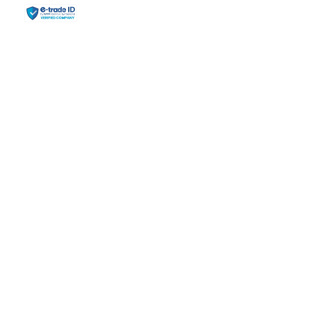
COMPAÑIA
Inicio
Laboratorios
Agrícola
Nutrición
ENLACES
PETS
Productos
Blog
CONTACTO
+584243761517
rochoa@reveex.com