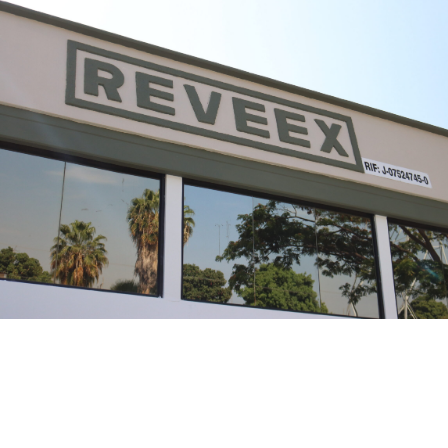
LABORATORIOS
REVEEX
DE VENEZUELA, CA
Empresa dedicada a la fabricación de productos
farmacológicos para uso veterinario. Tiene su
propia planta de producción y ocupa una
superficie de 5000 m2. Sus laboratorios e
instalaciones trabajan bajo normas GMP. Se
constituyó en Maracay, Estado de Aragua,
Venezuela en 1979.