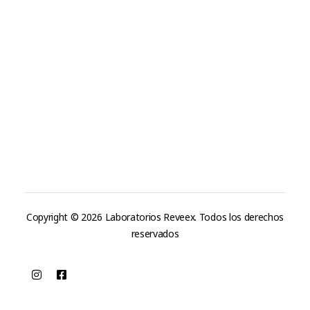
Blog
CONTACTO
+584243761517
rochoa@reveex.com
DIRECCIÓN
Av. Antón Phillips, cruce con calle El Canal Complejo
Industrial Reveex Zona Industrial La Hamaca
Maracay, Estado Aragua, Venezuela.
Copyright © 2026 Laboratorios Reveex. Todos los derechos
reservados