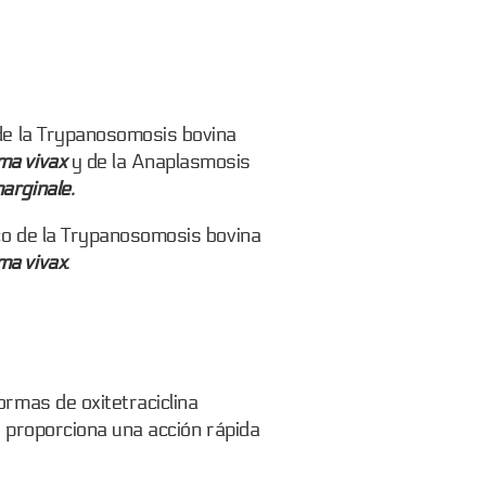
de la Trypanosomosis bovina
a vivax
y de la Anaplasmosis
rginale.
ico de la Trypanosomosis bovina
a vivax
.
ormas de oxitetraciclina
o) proporciona una acción rápida