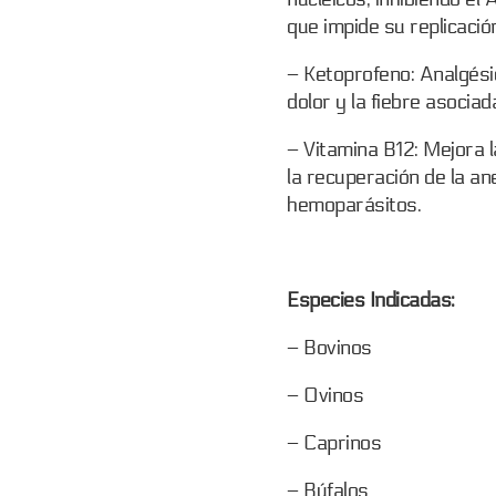
que impide su replicació
– Ketoprofeno: Analgésic
dolor y la fiebre asociad
– Vitamina B12: Mejora
la recuperación de la a
hemoparásitos.
Especies Indicadas:
– Bovinos
– Ovinos
– Caprinos
– Búfalos