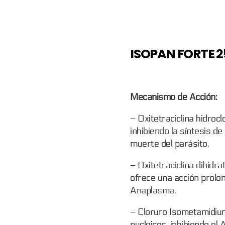
ISOPAN FORTE 2
Mecanismo de Acción:
– Oxitetraciclina hidroc
inhibiendo la síntesis d
muerte del parásito.
– Oxitetraciclina dihidrat
ofrece una acción prolo
Anaplasma.
– Cloruro Isometamidium
nucleicos, inhibiendo el