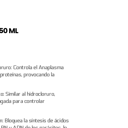
50 ML
loruro: Controla el Anaplasma
e proteínas, provocando la
o: Similar al hidrocloruro,
ngada para controlar
: Bloquea la síntesis de ácidos
 ARN y ADN de los parásitos, lo