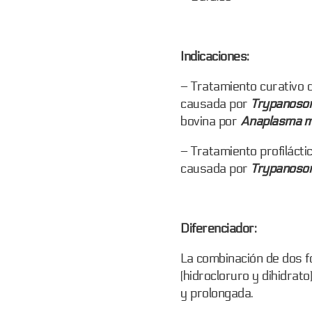
Indicaciones:
– Tratamiento curativo 
causada por
Trypanosom
bovina por
Anaplasma ma
– Tratamiento profiláct
causada por
Trypanosom
Diferenciador:
La combinación de dos f
(hidrocloruro y dihidrat
y prolongada.