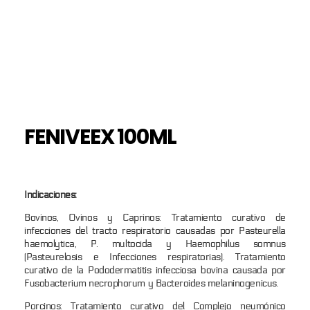
FENIVEEX 100ML
Indicaciones:
Bovinos, Ovinos y Caprinos: Tratamiento curativo de
infecciones del tracto respiratorio causadas por Pasteurella
haemolytica, P. multocida y Haemophilus somnus
(Pasteurelosis e Infecciones respiratorias). Tratamiento
curativo de la Pododermatitis infecciosa bovina causada por
Fusobacterium necrophorum y Bacteroides melaninogenicus.
Porcinos: Tratamiento curativo del Complejo neumónico