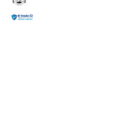
COMPAÑIA
Inicio
Laboratorios
Agrícola
Nutrición
ENLACES
PETS
Productos
Blog
CONTACTO
+584243761517
rochoa@reveex.com