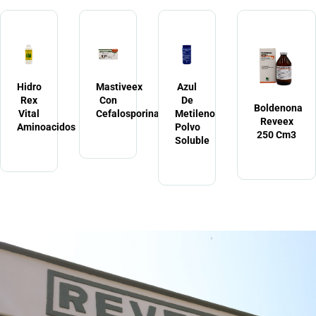
Hidro
Mastiveex
Azul
Rex
Con
De
Boldenona
Vital
Cefalosporina
Metileno
Reveex
Aminoacidos
Polvo
250 Cm3
Soluble
LABORATORIOS
REVEEX
DE VENEZUELA, CA