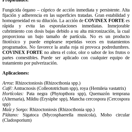
Fungicida órgano – cúprico de acción inmediata y persistente. Alta
fijación y adherencia en las superficies tratadas. Gran estabilidad y
homogeneidad en su dilución. La acción de
COVINEX FORTE
es
rápida y evita las esporulaciones inmediatas. Inmejorable
cubrimiento con dosis bajas debido a su alta micronización, la cual
proporciona un bajo tamaño de partícula. No es un producto
fitotóxico y puede emplearse repetidas veces en tratamientos
programados. No favorece la araña roja ni provoca podredumbres.
COVINEX FORTE
no altera el color, olor o sabor de los frutos o
partes comestibles. Puede ser aplicado con cualquier equipo de
tratamiento por pulverización.
Aplicaciones:
Arroz:
Rhizoctoniosis (Rhizocthonia spp.)
Café:
Antracnosis (Colleototrichum spp), roya (Hemileia vastatrix)
Hortícolas:
Pata negra (Phytopthora spp), Quemazón temprana
(Alternaria), Mildiu (Erysiphe spp), Mancha cercospora (Cercospora
spp)
Maíz y Sorgo:
Rhizoctoniosis (Rhizocthonia spp.)
Plátano:
Sigatoca (Mycosphaerella musicola), Moho circular
(Cladosporium)